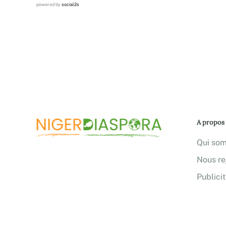
powered by
social2s
A propos
Qui so
Nous re
Publici