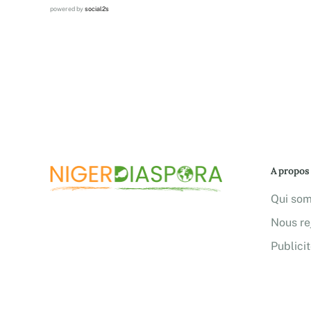
powered by
social2s
A propos
Qui so
Nous re
Publici