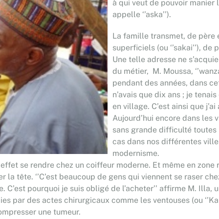
à qui veut de pouvoir manier
appelle ‘’aska’’).
La famille transmet, de père en
superficiels (ou ‘’sakai’’), de
Une telle adresse ne s’acquie
du métier, M. Moussa, ‘’wanz
pendant des années, dans cett
n’avais que dix ans ; je tenai
en village. C’est ainsi que j’ai
Aujourd’hui encore dans les vi
sans grande difficulté toutes 
cas dans nos différentes villes
modernisme.
effet se rendre chez un coiffeur moderne. Et même en zone r
er la tête. ‘’C’est beaucoup de gens qui viennent se raser che
. C’est pourquoi je suis obligé de l’acheter’’ affirme M. Illa
dies par des actes chirurgicaux comme les ventouses (ou ‘’Ka
compresser une tumeur.