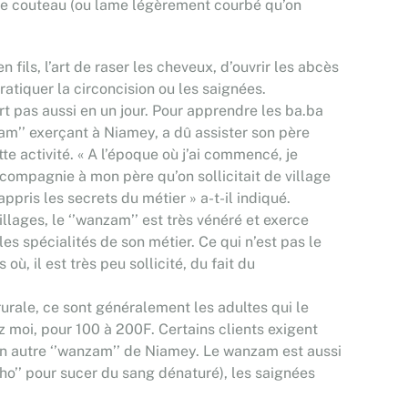
 le couteau (ou lame légèrement courbé qu’on
 fils, l’art de raser les cheveux, d’ouvrir les abcès
 pratiquer la circoncision ou les saignées.
rt pas aussi en un jour. Pour apprendre les ba.ba
am’’ exerçant à Niamey, a dû assister son père
e activité. « A l’époque où j’ai commencé, je
s compagnie à mon père qu’on sollicitait de village
 appris les secrets du métier » a-t-il indiqué.
llages, le ‘’wanzam’’ est très vénéré et exerce
les spécialités de son métier. Ce qui n’est pas le
 où, il est très peu sollicité, du fait du
urale, ce sont généralement les adultes qui le
z moi, pour 100 à 200F. Certains clients exigent
, un autre ‘’wanzam’’ de Niamey. Le wanzam est aussi
ho’’ pour sucer du sang dénaturé), les saignées