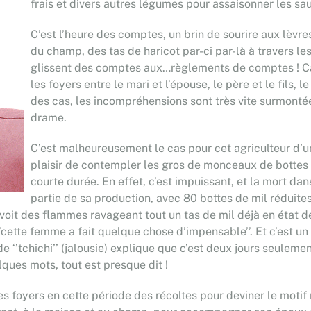
frais et divers autres légumes pour assaisonner les sa
C’est l’heure des comptes, un brin de sourire aux lèvres
du champ, des tas de haricot par-ci par-là à travers le
glissent des comptes aux…règlements de comptes ! Car,
les foyers entre le mari et l’épouse, le père et le fils, l
des cas, les incompréhensions sont très vite surmontées
drame.
C’est malheureusement le cas pour cet agriculteur d’u
plaisir de contempler les gros de monceaux de bottes
courte durée. En effet, c’est impuissant, et la mort dans
partie de sa production, avec 80 bottes de mil réduites
 voit des flammes ravageant tout un tas de mil déjà en état de
‘’cette femme a fait quelque chose d’impensable’’. Et c’est u
e ‘’tchichi’’ (jalousie) explique que c’est deux jours seulemen
ques mots, tout est presque dit !
les foyers en cette période des récoltes pour deviner le motif