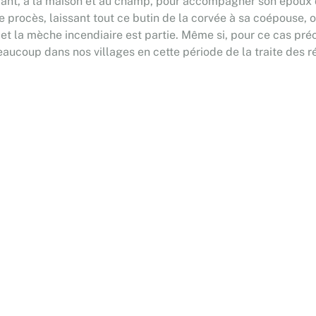
durant, à la maison et au champ, pour accompagner son époux
procès, laissant tout ce butin de la corvée à sa coépouse, ou 
et la mèche incendiaire est partie. Même si, pour ce cas précis
ucoup dans nos villages en cette période de la traite des ré