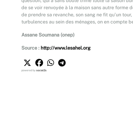
question, qui a sans doute trimé toute la saison 
de se voir renvoyée à la maison sans autre forme de 
de prendre sa revanche, son sang ne fit qu’un tour, 
turbulences au sein des ménages, on en compte bea
Assane Soumana (onep)
Source :
http://www.lesahel.org
powered by
social2s