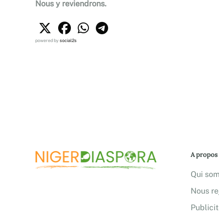
Nous y reviendrons.
powered by
social2s
A propos
Qui so
Nous re
Publici