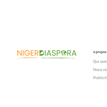
A propos
Qui so
Nous re
Publici