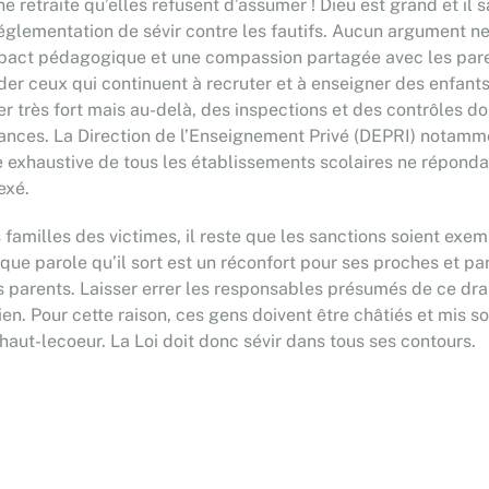
retraite qu’elles refusent d’assumer ! Dieu est grand et il sa
re réglementation de sévir contre les fautifs. Aucun argument 
impact pédagogique et une compassion partagée avec les paren
der ceux qui continuent à recruter et à enseigner des enfants
r très fort mais au-delà, des inspections et des contrôles 
ances. La Direction de l’Enseignement Privé (DEPRI) notamment
e exhaustive de tous les établissements scolaires ne répondan
exé.
amilles des victimes, il reste que les sanctions soient exemp
que parole qu’il sort est un réconfort pour ses proches et pa
s parents. Laisser errer les responsables présumés de ce dra
en. Pour cette raison, ces gens doivent être châtiés et mis so
 haut-lecoeur. La Loi doit donc sévir dans tous ses contours.