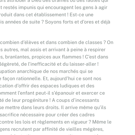
ours attribuer à Dieu des drames ou des fautes qui
 restés impunis qui encouragent les gens à agir
produit dans cet établissement ! Est-ce une
s années de suite ? Soyons forts et d’ores et déjà
our combien d’élèves et dans combien de classes ? On
autres, mal assis et arrivant à peine à respirer
s, branlantes, propices aux flammes ! C’est dans
èreté, de l’inefficacité et du laisser-aller !
ccupation anarchique de nos marchés qui se
façon rationnelle. Et, aujourd’hui ce sont nos
cation d’offrir des espaces ludiques et des
omment l’enfant peut-il s’épanouir et exercer ce
ité de leur progéniture ! A coups d’incessants
 mettre dans leurs droits. Il arrive même qu’ils
sacrifice nécessaire pour créer des cadres
 contre les lois et règlements en vigueur ? Même le
ens recrutent par affinité de vieilles mégères,