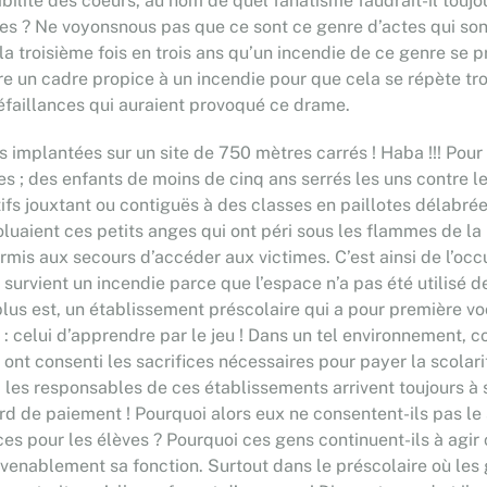
xibilité des coeurs, au nom de quel fanatisme faudrait-il touj
s ? Ne voyonsnous pas que ce sont ce genre d’actes qui sont
 la troisième fois en trois ans qu’un incendie de ce genre se 
e un cadre propice à un incendie pour que cela se répète troi
éfaillances qui auraient provoqué ce drame.
oles implantées sur un site de 750 mètres carrés ! Haba !!! P
 ; des enfants de moins de cinq ans serrés les uns contre les 
fs jouxtant ou contiguës à des classes en paillotes délabrée
aient ces petits anges qui ont péri sous les flammes de la lég
rmis aux secours d’accéder aux victimes. C’est ainsi de l’o
rvient un incendie parce que l’espace n’a pas été utilisé de 
 plus est, un établissement préscolaire qui a pour première vo
: celui d’apprendre par le jeu ! Dans un tel environnement, c
s ont consenti les sacrifices nécessaires pour payer la scolar
les responsables de ces établissements arrivent toujours à se
d de paiement ! Pourquoi alors eux ne consentent-ils pas le 
es pour les élèves ? Pourquoi ces gens continuent-ils à agir
venablement sa fonction. Surtout dans le préscolaire où les g