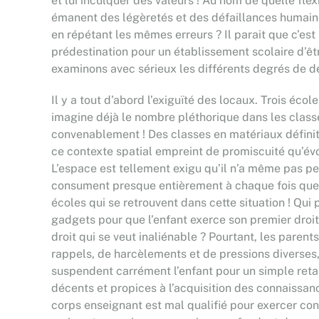
et lui inculquer des valeurs ! Au nom de quelle fle
émanent des légèretés et des défaillances humaine
en répétant les mêmes erreurs ? Il parait que c’est
prédestination pour un établissement scolaire d’êtr
examinons avec sérieux les différents degrés de d
Il y a tout d’abord l’exiguïté des locaux. Trois éc
imagine déjà le nombre pléthorique dans les classes
convenablement ! Des classes en matériaux définiti
ce contexte spatial empreint de promiscuité qu’évolu
L’espace est tellement exigu qu’il n’a même pas pe
consument presque entièrement à chaque fois que su
écoles qui se retrouvent dans cette situation ! Qui
gadgets pour que l’enfant exerce son premier droit 
droit qui se veut inaliénable ? Pourtant, les parent
rappels, de harcèlements et de pressions diverses, 
suspendent carrément l’enfant pour un simple retar
décents et propices à l’acquisition des connaissanc
corps enseignant est mal qualifié pour exercer con