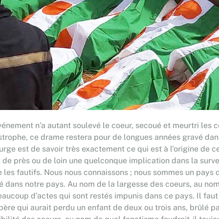
événement n’a autant soulevé le coeur, secoué et meurtri les 
strophe, ce drame restera pour de longues années gravé dans 
urge est de savoir très exactement ce qui est à l’origine de c
ont de près ou de loin une quelconque implication dans la sur
e les fautifs. Nous nous connaissons ; nous sommes un pays d
ité dans notre pays. Au nom de la largesse des coeurs, au no
beaucoup d’actes qui sont restés impunis dans ce pays. Il fau
 père qui aurait perdu un enfant de deux ou trois ans, brûlé