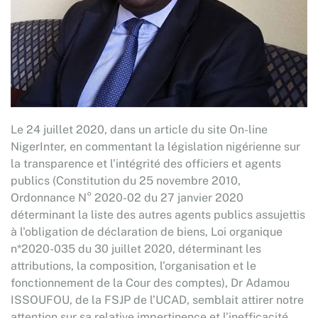
Le 24 juillet 2020, dans un article du site On-line
NigerInter, en commentant la législation nigérienne sur
la transparence et l’intégrité des officiers et agents
publics (Constitution du 25 novembre 2010,
Ordonnance N° 2020-02 du 27 janvier 2020
déterminant la liste des autres agents publics assujettis
à l'obligation de déclaration de biens, Loi organique
n*2020-035 du 30 juillet 2020, déterminant les
attributions, la composition, l’organisation et le
fonctionnement de la Cour des comptes), Dr Adamou
ISSOUFOU, de la FSJP de l’UCAD, semblait attirer notre
attention sur sa relative impertinence et l’inefficacité