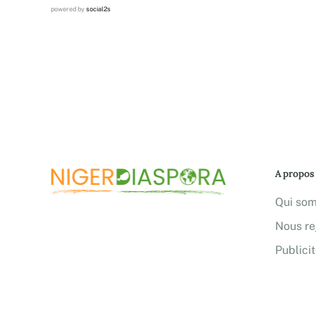
powered by
social2s
A propos
Qui so
Nous re
Publici