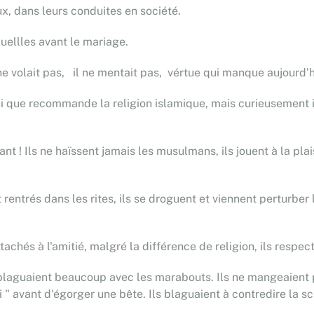
x, dans leurs conduites en société.
xuellles avant le mariage.
il ne volait pas, il ne mentait pas, vértue qui manque aujourd’
 que recommande la religion islamique, mais curieusement ils
sant ! Ils ne haïssent jamais les musulmans, ils jouent à la p
rentrés dans les rites, ils se droguent et viennent perturber 
tachés à l'amitié, malgré la différence de religion, ils respec
 blaguaient beaucoup avec les marabouts. Ils ne mangeaient 
hi " avant d'égorger une bête. Ils blaguaient à contredire la s