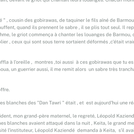
 cousin des gobirawas, de taquiner le fils aîné de Barmou, S
fent, quand ils prennent le sabre , il se plis tout seul. Il r
ythme, le griot commença à chanter les louanges de Barmou, ce
plier , ceux qui sont sous terre sortaient déformés ,c'était vr
ffla à l'oreille , montres ,toi aussi à ces gobirawas que tu es
un guerrier aussi, il me remit alors un sabre très tranchant
ffre.
s blanches des "Dan Tawri " était , et est aujourd'hui une réa
dent, mon grand-père maternel, le regreté, Léopold Kaziendé,
 blanches avaient attaqué dans la nuit , Keita, le grand menu
sité l'instituteur, Léopold Kaziendé demanda à Keita, s'il avait