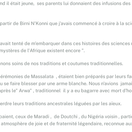
and il était jeune, ses parents lui donnaient des infusions de
artir de Birni N'Konni que j'avais commencé à croire à la sc
it tenté de m'embarquer dans ces histoires des sciences myst
mystères de l'Afrique existent encore ".
nons soins de nos traditions et coutumes traditionnelles.
cérémonies de Massalata , étaient bien préparés par leurs f
ou se faire blesser par une arme blanche. Nous n'avions jamais
ès le" Arwa" , traditionnel il y a eu bagarre avec mort d'
erdre leurs traditions ancestrales léguées par les aïeux.
ipaient, ceux de Maradi , de Doutchi , du Nigéria voisin , pa
 atmosphère de joie et de fraternité légendaire, reconnue au