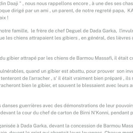
in Daaji " , nous nous rappellons encore , à une des ses chas
'époque dirigé par un ami , un parent, de notre regreté papa,
ix !
otre famille, le frère de chef Deguel de Dada Garka, l'invul
 les chiens attrapaient les gibiers , en général, des lièvre
du gibier attrapé par les chiens de Barmou Massafi, il était c
invulnérables, quand un gibier est abattu, pour prouver son invu
tenteront de l'arracher , s' il était vraiment bien préparé , ils
racheront bien le gibier, et souvent le blessaient avec leurs 
es danses guerrières avec des démonstrations de leur pouvoi
 devant la cour du chef de carton de Birni N'Konni, pendant pl
nisée à Dada Garka, devant la concession de Barmou Massafi
main, devant le griot qui chantait leurs louanges. Chacun mont