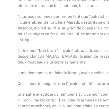
plusieurs morceaux les couteaux, les sabres.
Nous nous sommes permis en tant que "bakatchiné " ,
invulnérables de Katchina Maradi, desqu'ils se chauf
faisable, alors il souffla au griot de changer de r
tous les objets en fer autour de lui se mettaient à 
l'Afrique !
Notre ami "Dan tawri " ,invulnérable, Jadi, nous sou
descendant de MAGAGI BAKABE Ibrahim de Tessaoua, 
deux morceaux à la surprise générale.
Il me demandait, de faire le kirari ,j'avais décliné l'o
Ce ci pour temoigner que l'invulnerabilité aux arme
Une autre anecdote qui témoignait , que mon confi
N'Konni, me raconta : Des voleurs armées des armes
sabres tranchants, en vain, pour satisfaire sa curio