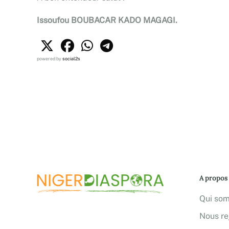
Issoufou BOUBACAR KADO MAGAGI.
powered by
social2s
A propos
Qui so
Nous re