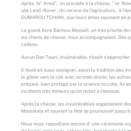
Après le" Arwa", on procède à la chasse, " le Boud
une Land -Rover , du service de l'agriculture, à l
OUMAROU TCHANI, que leurs âmes reposent en pa
Le grand Azné Barmou Massafi, un très proche de n
six chiens de chasse, nous accompagnaient. Dès que
cadeau.
Aucun Dan Tawri, invulnérable, n'osait s'approcher 
Il faudrait aussi souligner, selon la tradition des 
le gibier vers le ciel avec sa main droite, les autres 
préparé, bien protégé par la science occulte, ils ar
incidents très mineurs qu'on notait à l'époque.
Après la chasse, les invulnérables organisaient d
Massalata et souvent la fête se poursuivait jusqu'à
Nous nous rappellons encore d' une cérémonie orga
"le kirari" avec leurs sabres très tranchants à la 