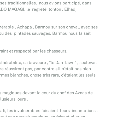
ses traditionnelles, nous avions participé, dans
 KADO MAGAGI, le regreté tonton , Elhadji
nérable , Achapa , Barmou sur son cheval, avec ses
s ou des pintades sauvages, Barmou nous faisait
raint et respecté par les chasseurs.
lnérabilité, sa bravoure , "le Dan Tawri" , soulevait
 ne réussiront pas, par contre s'il n'était pas bien
armes blanches, chose très rare, c'étaient les seuls
rs magiques devant la cour du chef des Aznas de
usieurs jours .
, les invulnérables faisaient leurs incantations ,
rait son pouvoir magique, en faisant plier en