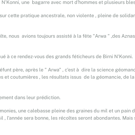
i N'Konni, une bagarre avec mort d'hommes et plusieurs blessé
r cette pratique ancestrale, non violente , pleine de solida
ulte, nous avions toujours assisté à la fête "Arwa " ,des Az
 à ce rendez-vous des grands féticheurs de Birni N'Konni.
funt père, après le " Arwa" , c'est à dire la science géoman
 et coutumières , les résultats issus de la géomancie, de la
rement dans leur prédiction.
monies, une calebasse pleine des graines du mil et un pain d
il , l'année sera bonne, les récoltes seront abondantes. Mais