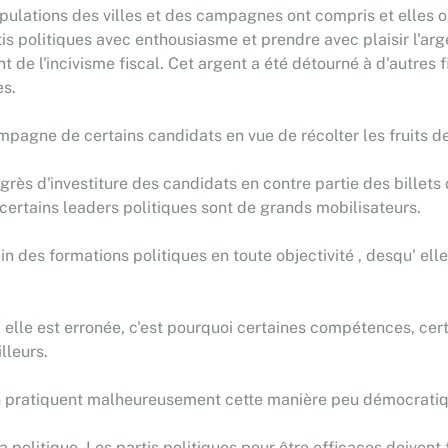
populations des villes et des campagnes ont compris et elles o
tis politiques avec enthousiasme et prendre avec plaisir l'a
 de l'incivisme fiscal. Cet argent a été détourné à d'autres fi
es.
pagne de certains candidats en vue de récolter les fruits de l
ngrès d'investiture des candidats en contre partie des billets
 certains leaders politiques sont de grands mobilisateurs.
des formations politiques en toute objectivité , desqu' elle
 elle est erronée, c'est pourquoi certaines compétences, cer
lleurs.
on pratiquent malheureusement cette manière peu démocratique
 politique. Les partis politiques pour être efficaces doivent 