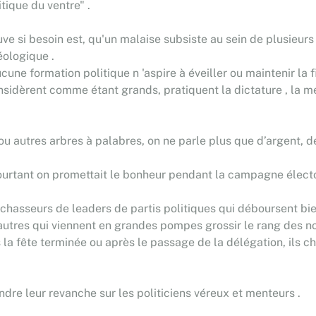
tique du ventre" .
e si besoin est, qu'un malaise subsiste au sein de plusieurs 
éologique .
une formation politique n 'aspire à éveiller ou maintenir la f
nsidèrent comme étant grands, pratiquent la dictature , la men
 ou autres arbres à palabres, on ne parle plus que d’argent, 
i pourtant on promettait le bonheur pendant la campagne élect
chasseurs de leaders de partis politiques qui déboursent bie
 autres qui viennent en grandes pompes grossir le rang des n
is la fête terminée ou après le passage de la délégation, ils
dre leur revanche sur les politiciens véreux et menteurs .