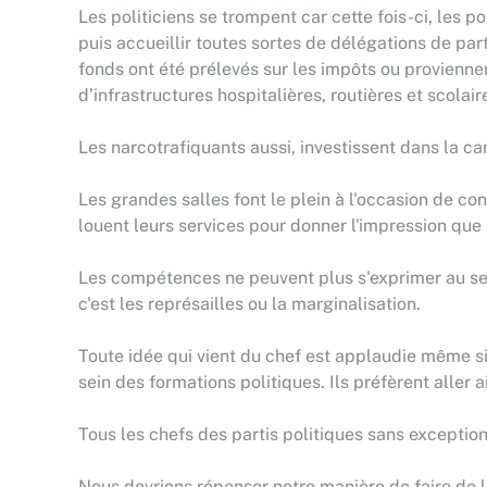
Les politiciens se trompent car cette fois-ci, les 
puis accueillir toutes sortes de délégations de par
fonds ont été prélevés sur les impôts ou proviennent
d’infrastructures hospitalières, routières et scolair
Les narcotrafiquants aussi, investissent dans la cam
Les grandes salles font le plein à l'occasion de co
louent leurs services pour donner l'impression que
Les compétences ne peuvent plus s'exprimer au sein 
c'est les représailles ou la marginalisation.
Toute idée qui vient du chef est applaudie même si
sein des formations politiques. Ils préfèrent aller ai
Tous les chefs des partis politiques sans excepti
Nous devrions répenser notre manière de faire de la